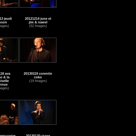
3 jeudi
20121214 june et
nson
jim & nawel
mages)
(52 Images)
18 ava
20130119 corentin
o & la
coko
selle
(19 Images)
nnue
mages)
rencontre
20130130 stage