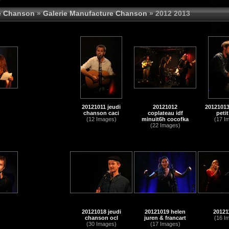
e Chanson
»
Galerie Manufacture Chanson
» 2012 2013
20121011 jeudi
20121012
20121013
chanson caci
coplateau idf
petit
(12 Images)
minuit6h cocofka
(17 I
(22 Images)
20121018 jeudi
20121019 helen
20121
chanson ocl
juren & francart
(16 I
(30 Images)
(17 Images)