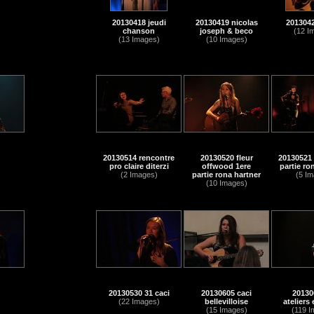
20130418 jeudi
20130419 nicolas
2013042
chanson
joseph & beco
(12 I
(13 Images)
(10 Images)
20130514 rencontre
20130520 fleur
20130521 
pro claire diterzi
offwood 1ere
partie ro
(2 Images)
partie rona hartner
(5 Im
(10 Images)
20130530 31 caci
20130605 caci
20130
(22 Images)
bellevilloise
ateliers
(15 Images)
(119 I