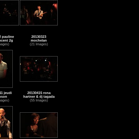
 pauline
20130323
ncent 2g
mochelan
mages)
(21 Images)
1 jeudi
20130415 rona
nson
hartner & dj tagada
mages)
(55 Images)