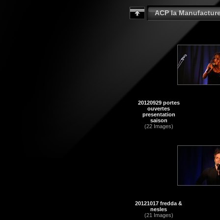
ACP la Manufactur
20120929 portes
ouvertes
presentation
saison
(22 Images)
20121017 fredda &
nesles
(21 Images)