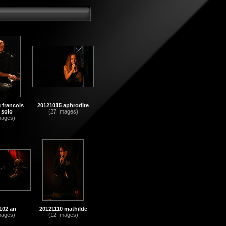
 francois
20121015 aphrodite
 solo
(27 Images)
mages)
102 an
20121110 mathilde
mages)
(12 Images)