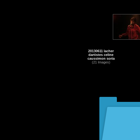
20130611 lacher
dartistes celine
caussimon soria
(21 Images)