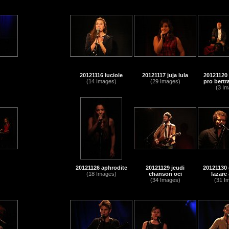
20121116 luciole
20121117 juja lula
20121120 
(14 Images)
(29 Images)
pro bertr
(3 Im
20121126 aphrodite
20121129 jeudi
20121130 
(18 Images)
chanson oci
lazare 
(34 Images)
(31 I