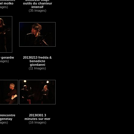
el molko
outils du chanteur
ages)
intensif
(35 Images)
 gerardw
20130213 fredda &
mages)
benedicte
giordanni
(11 Images)
rencontre
20130301 3
 genetay
minutes sur mer
ages)
(16 Images)