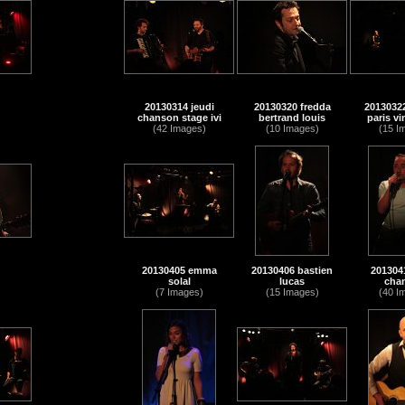
20130314 jeudi
20130320 fredda
20130322
chanson stage ivi
bertrand louis
paris vi
(42 Images)
(10 Images)
(15 I
20130405 emma
20130406 bastien
2013041
solal
lucas
cha
(7 Images)
(15 Images)
(40 I