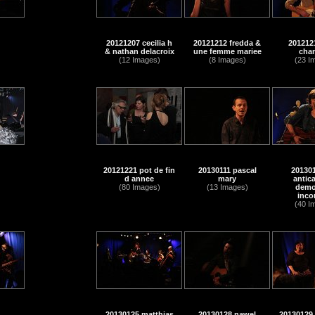
20121207 cecilia h
20121212 fredda &
2012121
& nathan delacroix
une femme mariee
cha
(12 Images)
(8 Images)
(23 I
20121221 pot de fin
20130111 pascal
201301
d annee
mary
antica
(80 Images)
(13 Images)
demoi
inco
(40 I
20130125 matthias
20130128 nawel
20130129 