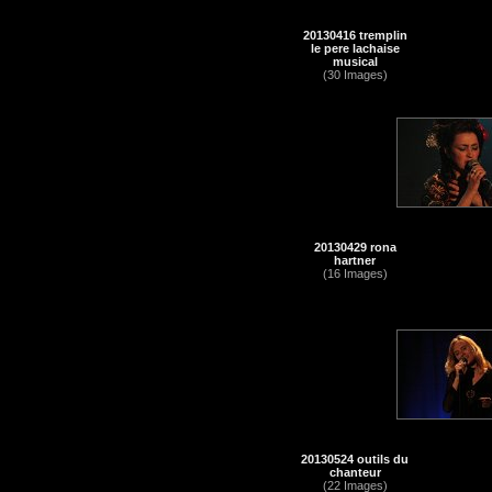
20130416 tremplin
le pere lachaise
musical
(30 Images)
20130429 rona
hartner
(16 Images)
20130524 outils du
chanteur
(22 Images)