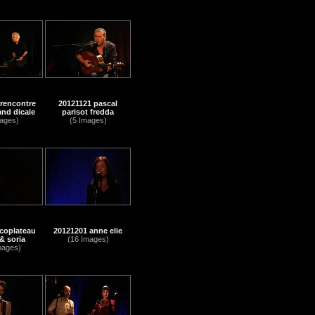
rencontre
20121121 pascal
and dicale
parisot fredda
ages)
(5 Images)
coplateau
20121201 anne elie
& soria
(16 Images)
mages)