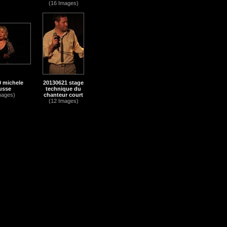
(16 Images)
 michele
20130621 stage
usse
technique du
mages)
chanteur court
(12 Images)