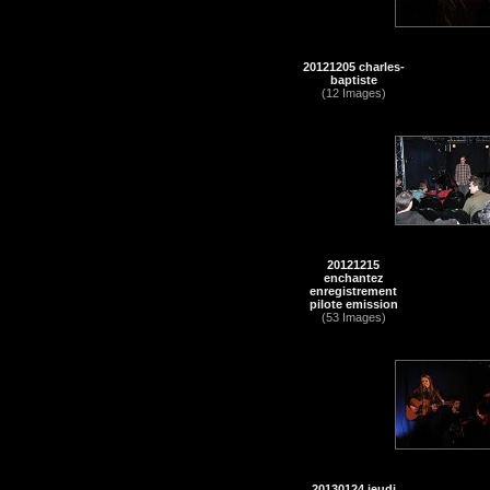
20121205 charles-
baptiste
(12 Images)
20121215
enchantez
enregistrement
pilote emission
(53 Images)
20130124 jeudi