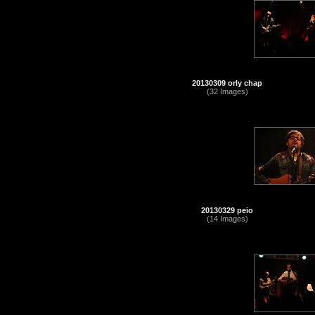
20130309 orly chap
(32 Images)
20130329 peio
(14 Images)