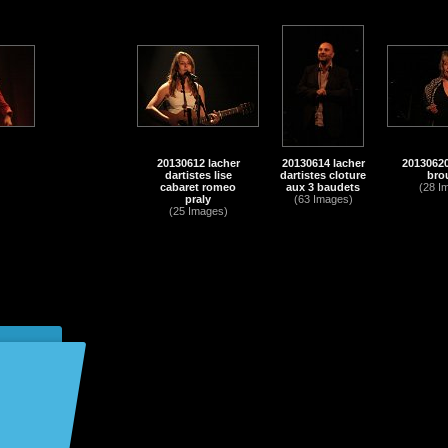
20130612 lacher
20130614 lacher
20130620
dartistes lise
dartistes cloture
bro
cabaret romeo
aux 3 baudets
(28 I
praly
(63 Images)
(25 Images)