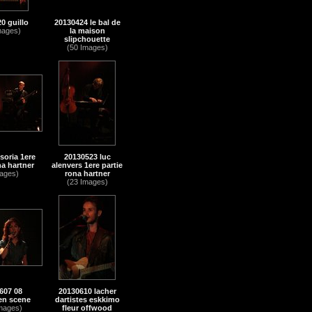
0 guillo
20130424 le bal de
mages)
la maison
slipchouette
(50 Images)
soria 1ere
20130523 luc
na hartner
alenvers 1ere partie
ages)
rona hartner
(23 Images)
607 08
20130610 lacher
 en scene
dartistes eskkimo
mages)
fleur offwood