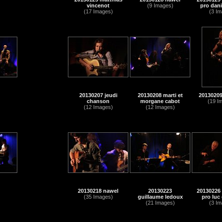
vincenot
(9 Images)
pro dani
(17 Images)
(3 Im
20130207 jeudi
20130208 marti et
20130209
chanson
morgane cabot
(19 I
(12 Images)
(12 Images)
20130218 nawel
20130223
20130226 
(35 Images)
guillaume ledoux
pro luc
(21 Images)
(3 Im