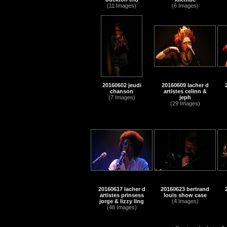
(11 Images)
(6 Images)
20160602 jeudi
20160609 lacher d
chanson
artistes celinn &
(7 Images)
jeph
(29 Images)
20160617 lacher d
20160623 bertrand
artistes prinsess
louis show case
jorge & lizzy ling
(4 Images)
(48 Images)