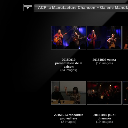
ACP la Manufacture Chanson
»
Galerie Manu
20150919
20151002 vesna
presentation de la
(12 Images)
saison
(34 Images)
20151013 rencontre
20151015 jeudi
pro valhere
chanson
(2 Images)
(19 Images)