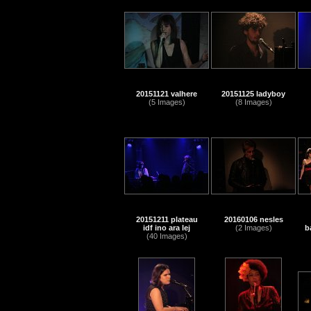
20151121 valhere
20151125 ladyboy
(5 Images)
(8 Images)
20151211 plateau
20160106 nesles
idf ino ara lej
(2 Images)
b
(40 Images)