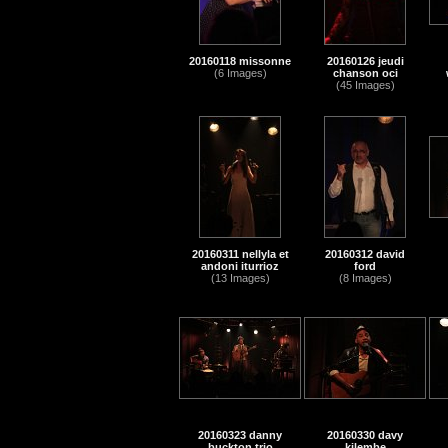
20160118 missonne
20160126 jeudi
(6 Images)
chanson oci
(45 Images)
20160311 nellyla et
20160312 david
andoni iturrioz
ford
(13 Images)
(8 Images)
20160323 danny
20160330 davy
buckton trio
kilembe