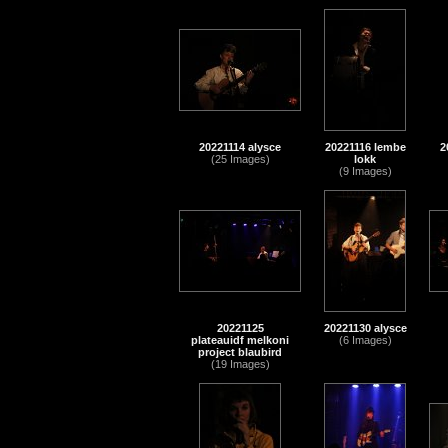
20221114 alysce
20221116 lembe
2
(25 Images)
lokk
(9 Images)
20221125
20221130 alysce
plateauidf melkoni
(6 Images)
project blaubird
(19 Images)