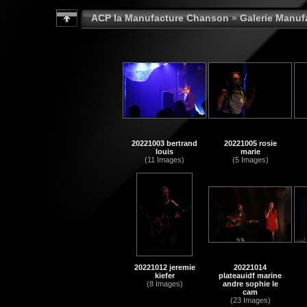
ACP la Manufacture Chanson
»
Galerie Manu
20221003 bertrand
20221005 rosie
louis
marie
(11 Images)
(5 Images)
20221012 jeremie
20221014
kiefer
plateauidf marine
(8 Images)
andre sophie le
cam
(23 Images)