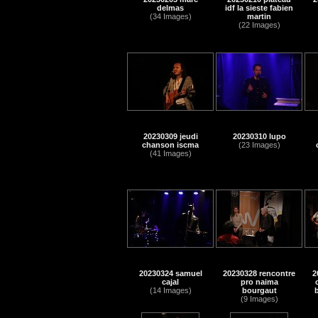
delmas
idf la sieste fabien
(34 Images)
martin
(22 Images)
20230309 jeudi
20230310 lupo
chanson iscma
(23 Images)
(41 Images)
20230324 samuel
20230328 rencontre
2
cajal
pro naima
(14 Images)
bourgaut
(9 Images)