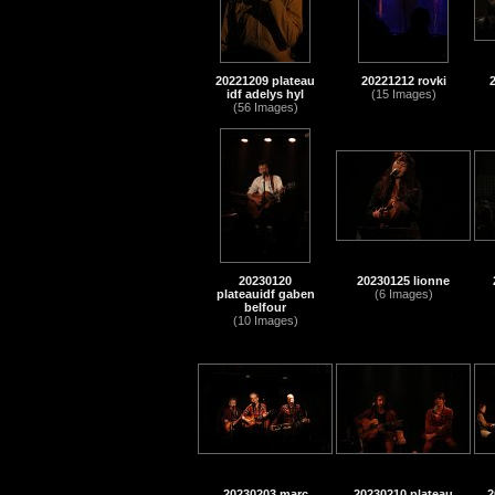
20221209 plateau
20221212 rovki
idf adelys hyl
(15 Images)
(56 Images)
20230120
20230125 lionne
plateauidf gaben
(6 Images)
belfour
(10 Images)
20230203 marc
20230210 plateau
2