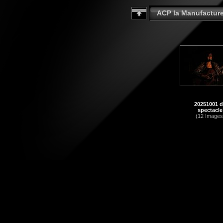
ACP la Manufactur
20251001 
spectacle
(12 Images