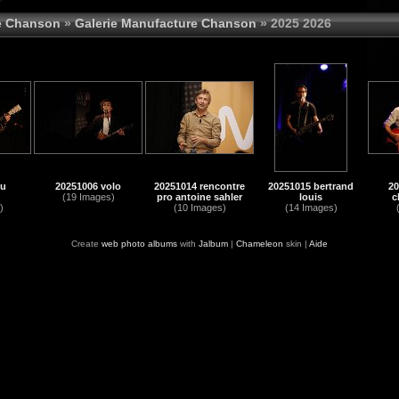
e Chanson
»
Galerie Manufacture Chanson
» 2025 2026
du
20251006 volo
20251014 rencontre
20251015 bertrand
20
(19 Images)
pro antoine sahler
louis
c
)
(10 Images)
(14 Images)
Create
web photo albums
with
Jalbum
|
Chameleon
skin |
Aide