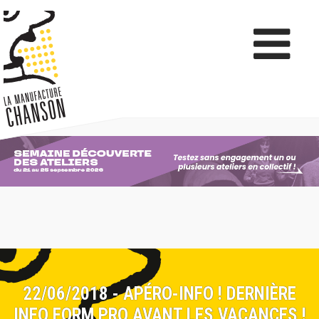
22/06/2018 - APÉRO-INFO ! DERNIÈRE
INFO FORM PRO AVANT LES VACANCES !