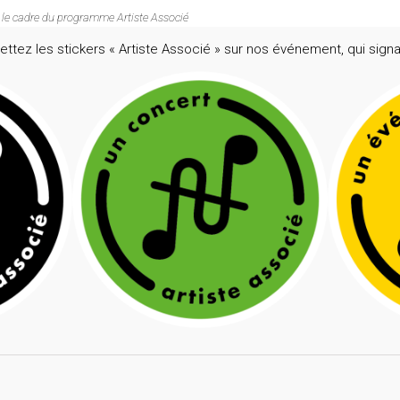
 le cadre du programme Artiste Associé
ttez les stickers « Artiste Associé » sur nos événement, qui signa