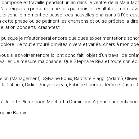
, composé et travaillé pendant un an dans le ventre de la Manufac
m’astreignais à présenter une fois par mois le résultat de mon trav
 voici venu le moment de passer ces nouvelles chansons à l’épreuv
u à cette phase où se patinent les chansons et où se précise la dire
ellation concerts ‘crash-test’.
 puisque je m’autoriserai encore quelques expérimentations sonore
ndolore. Le tout entouré d’invités divers et variés, chers à mon co
s allez voir/entendre ici ont donc fait l’objet d’un travail de créa
travailler. Je mesure ma chance. Que Stéphane Riva et toute son é
on (Management), Sylvaine Fouix, Baptiste Biaggi (Adami), Olivier
de la Culture), Didier Pouydesseau, Fabrice Lacroix, Jérôme Castel,
 Juliette Plumecocq-Mech et à Dominique A pour leur confiance et
ophie Barrois.