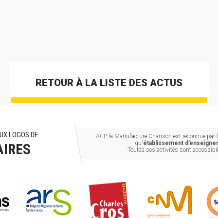
RETOUR À LA LISTE DES ACTUS
UX LOGOS DE
ACP la Manufacture Chanson est reconnue par le
qu'
établissement d’enseignem
AIRES
Toutes ses activités sont accessib