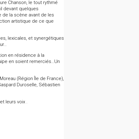
ture Chanson, le tout rythmé
ail devant quelques
e de la scène avant de les
ction artistique de ce que
s, lexicales, et synergétiques
eur…
tion en résidence à la
quipe en soient remerciés…Un
 Moreau (Région Île de France),
 Gaspard Duroselle, Sébastien
 leurs voix .