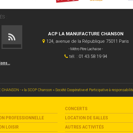
S :
ACP LA MANUFACTURE CHANSON
124, avenue de la République 75011 Paris
- Métro Père Lachaise -
tél. : 01 43 58 19 94
tions…
SON - « la SCOP Chanson » Société Coopérative et Participative à responsabilité li
CONCERTS
ON PROFESSIONNELLE
LOCATION DE SALLES
N LOISIR
AUTRES ACTIVITÉS