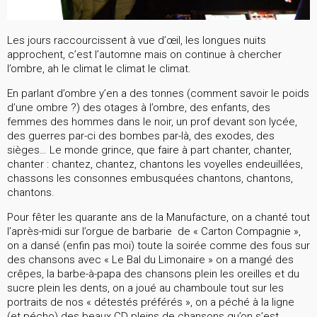
Les jours raccourcissent à vue d’œil, les longues nuits
approchent, c’est l’automne mais on continue à chercher
l’ombre, ah le climat le climat le climat.
En parlant d’ombre y’en a des tonnes (comment savoir le poids
d’une ombre ?) des otages à l’ombre, des enfants, des
femmes des hommes dans le noir, un prof devant son lycée,
des guerres par-ci des bombes par-là, des exodes, des
sièges… Le monde grince, que faire à part chanter, chanter,
chanter : chantez, chantez, chantons les voyelles endeuillées,
chassons les consonnes embusquées chantons, chantons,
chantons.
Pour fêter les quarante ans de la Manufacture, on a chanté tout
l’après-midi sur l’orgue de barbarie de « Carton Compagnie »,
on a dansé (enfin pas moi) toute la soirée comme des fous sur
des chansons avec « Le Bal du Limonaire » on a mangé des
crêpes, la barbe-à-papa des chansons plein les oreilles et du
sucre plein les dents, on a joué au chamboule tout sur les
portraits de nos « détestés préférés », on a péché à la ligne
(et pécho) des beaux CD pleins de chansons qu’on s’est