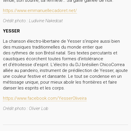
tenue, son sourire, sa fermeté… Sa gaité gainée de noir.
https://www.emmanuellecadoret.net/
Crédit photo : Ludivine Nakedcat
YESSER
La chanson électro-libertaire de Yesser s’inspire aussi bien
des musiques traditionnelles du monde entier que
des rythmes de son Brésil natal. Ses textes percutants et
caustiques écorchent toutes formes d’intolérance
et d’étroitesse d’esprit. L’électro du DJ brésilien ChicoCorrea
alliée au pandeiro, instrument de prédilection de Yesser, ajoute
une couleur festive et dansante. Le tout se condense en un
métissage unique, pour mieux abolir les frontières et faire
danser les esprits et les corps.
https://www.facebook.com/YesserOliveira
Crédit photo : Olivier Lob