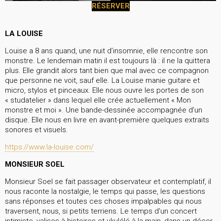
RÉSERVER
LA LOUISE
Louise a 8 ans quand, une nuit d’insomnie, elle rencontre son
monstre. Le lendemain matin il est toujours là : il ne la quittera
plus. Elle grandit alors tant bien que mal avec ce compagnon
que personne ne voit, sauf elle. La Louise manie guitare et
micro, stylos et pinceaux. Elle nous ouvre les portes de son
« studatelier » dans lequel elle crée actuellement « Mon
monstre et moi ». Une bande-dessinée accompagnée d’un
disque. Elle nous en livre en avant-première quelques extraits
sonores et visuels.
https://www.la-louise.com/
MONSIEUR SOEL
Monsieur Soel se fait passager observateur et contemplatif, il
nous raconte la nostalgie, le temps qui passe, les questions
sans réponses et toutes ces choses impalpables qui nous
traversent, nous, si petits terriens. Le temps dʼun concert
intimiste, valises à histoires et ukulélé à la main, dans un décor