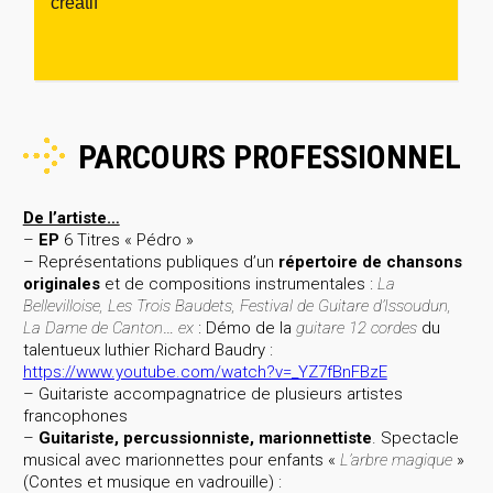
créatif
PARCOURS PROFESSIONNEL
De l’artiste…
–
EP
6 Titres « Pédro »
– Représentations publiques d’un
répertoire de chansons
originales
et de compositions instrumentales :
La
Bellevilloise, Les Trois Baudets, Festival de Guitare
d’Issoudun,
La Dame de Canton
…
ex
: Démo de la
guitare 12 cordes
du
talentueux luthier Richard Baudry :
https://www.youtube.com/watch?v=_YZ7fBnFBzE
– Guitariste accompagnatrice de plusieurs artistes
francophones
–
Guitariste, percussionniste, marionnettiste
. Spectacle
musical avec marionnettes pour enfants «
L’arbre magique
»
(Contes et musique en vadrouille) :