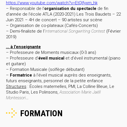
https://www.youtube.com/watch?v=EtQIfyxm_hk
– Responsable de l’
organisation du spectacle
de fin
d’année de l’école ATLA (2020-2021) Les Trois Baudets – 22
Juin 2021 – 4H de concert – 90 artistes sur scène
– Organisation de co-plateaux (Cafés-Concerts)
– Demi-finaliste de l’
International Songwriting Contest
(Février
2019)
… à l’enseignante
– Professeure de Moments musicaux (0-3 ans)
– Professeure d’
éveil musical
et d’éveil instrumental (piano
et guitare)
– Formation Musicale (solfège débutant)
–
Formatrice
à l’éveil musical auprès des enseignants,
futurs enseignants, personnel de la petite enfance
Structures
: Écoles maternelles, PMI, La Colline Bleue, Le
Studio Paris, Les Polinsons,
Association Marie Jaëll
Montessori
…
FORMATION