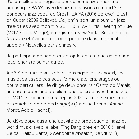
J’ai par ailleurs enregistré deux albums avec mon trio
acoustique BA-YA, avec lequel nous avons remporté le
concours jazz vocal de Crest : BA-YA (2016 Believe), D’Est
en Ouest (2009 Believe). J’ai, enfin, sorti un album un jazz-
free-blues avec mon trio GOT TO BEAR : This Feeling of Blue
(2017 Futura Marge), enregistré à New York. Sur scène, je
fais vivre et évoluer tout ce répertoire dans un récital
appelé « Nouvelles parisiennes ».
Je participe à de nombreux projets en tant que chanteuse
lead, choriste ou narratrice.
A côté de ma vie sur scène, j’enseigne le jazz vocal, les
musiques associées sous forme d’ateliers, stages ou
cours particuliers. Je dirige deux chœurs : Canto do Marais,
un chœur populaire brésilien que j’ai créé avec Lanna Zita
en 2014 et Podium Paris depuis 2021. J’ai une expérience
en coaching de comédien(ne)s (Caroline Proust, Ariane
Moret, Adèle Haenel).
Je développe aussi une activité de production en jazz et
world music avec le label Ting Bang créé en 2010 (Hervé
Celcal, Ballou Canta, Gwendoline Absalon, DeNduM…),