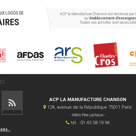
UX LOGOS DE
ACP la Manufacture Chanson est reconnue par le
qu'
établissement d’enseignem
AIRES
Toutes ses activités sont accessib
S :
ACP LA MANUFACTURE CHANSON
124, avenue de la République 75011 Paris
- Métro Père Lachaise -
tél. : 01 43 58 19 94
tions…