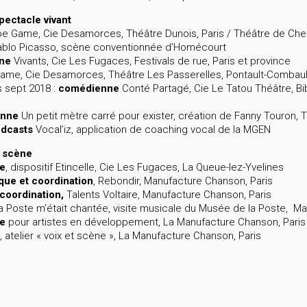
ectacle vivant
 Game, Cie Desamorces, Théâtre Dunois, Paris / Théâtre de Chel
ablo Picasso, scène conventionnée d’Homécourt
ne
Vivants, Cie Les Fugaces, Festivals de rue, Paris et province
me, Cie Desamorces, Théâtre Les Passerelles, Pontault-Combault, 
s sept 2018 :
comédienne
Conté Partagé, Cie Le Tatou Théâtre, Bi
enne
Un petit mètre carré pour exister, création de Fanny Touron, 
odcasts
Vocal’iz, application de coaching vocal de la MGEN
n scène
ée
, dispositif Etincelle, Cie Les Fugaces, La Queue-lez-Yvelines
que et coordination
, Rebondir, Manufacture Chanson, Paris
coordination,
Talents Voltaire, Manufacture Chanson, Paris
la Poste m’était chantée, visite musicale du Musée de la Poste, M
e
pour artistes en développement, La Manufacture Chanson, Paris
, atelier « voix et scène », La Manufacture Chanson, Paris