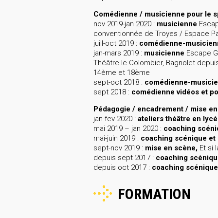
Comédienne / musicienne pour le sp
nov 2019-jan 2020 :
musicienne
Escape
conventionnée de Troyes / Espace P
juill-oct 2019 :
comédienne-musicien
jan-mars 2019 :
musicienne
Escape Ga
Théâtre le Colombier, Bagnolet depui
14ème et 18ème
sept-oct 2018 :
comédienne-musici
sept 2018 :
comédienne vidéos et p
Pédagogie / encadrement
/ mise e
jan-fev 2020 :
ateliers théâtre en lyc
mai 2019 – jan 2020 :
coaching scéni
mai-juin 2019 :
coaching scénique et 
sept-nov 2019 :
mise en scène,
Et si 
depuis sept 2017 :
coaching scéniqu
depuis oct 2017 :
coaching scénique
FORMATION