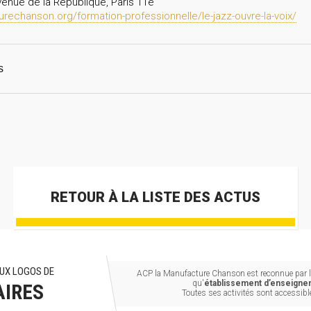
enue de la République, Paris 11e
rechanson.org/formation-professionnelle/le-jazz-ouvre-la-voix/
s
RETOUR À LA LISTE DES ACTUS
UX LOGOS DE
ACP la Manufacture Chanson est reconnue par le
qu'
établissement d’enseignem
AIRES
Toutes ses activités sont accessib