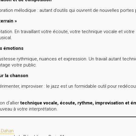
ploration mélodique : autant d’outils qui ouvrent de nouvelles port
terrain »
tion. En travaillant votre écoute, votre technique vocale et votr
sical.
os émotions
ustesse rythmique, nuances et expression. Un travail autant techni
tage votre public.
ur la chanson
rimenter, improviser : le jazz est un formidable outil pour redécouv
on d’allier
technique vocale, écoute, rythme, improvisation et é
uveau à votre interprétation.
 Dahan