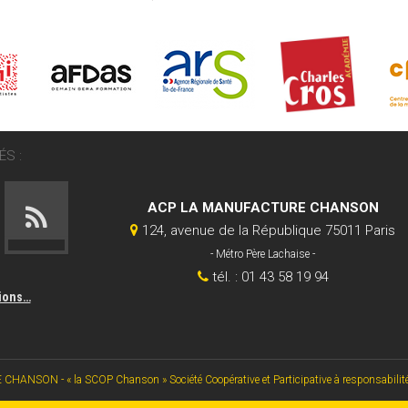
S :
ACP LA MANUFACTURE CHANSON
124, avenue de la République 75011 Paris
- Métro Père Lachaise -
tél. : 01 43 58 19 94
tions…
SON - « la SCOP Chanson » Société Coopérative et Participative à responsabilité li