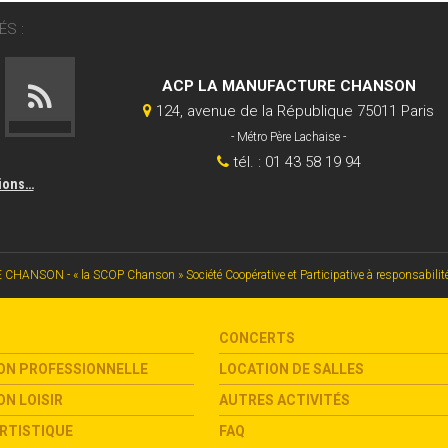
S :
ACP LA MANUFACTURE CHANSON
124, avenue de la République 75011 Paris
- Métro Père Lachaise -
tél. : 01 43 58 19 94
tions…
SON - « la SCOP Chanson » Société Coopérative et Participative à responsabilité li
CONCERTS
ON PROFESSIONNELLE
LOCATION DE SALLES
N LOISIR
AUTRES ACTIVITÉS
RTISTIQUE
FAQ