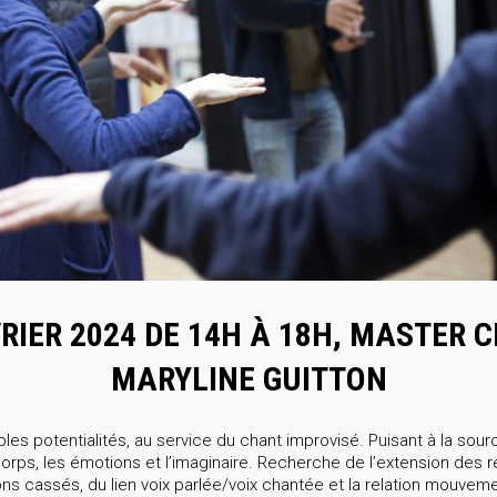
RIER 2024 DE 14H À 18H, MASTER 
MARYLINE GUITTON
ples potentialités, au service du chant improvisé. Puisant à la sourc
corps, les émotions et l’imaginaire. Recherche de l’extension des 
ons cassés, du lien voix parlée/voix chantée et la relation mouvem