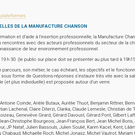
s plateformes
ELLES DE LA MANUFACTURE CHANSON
rmation et d’aide à l’insertion professionnelle, la Manufacture Cha
es rencontres avec des acteurs professionnels du secteur de la ch
onnaissance de leur environnement professionnel.
19 h 30. (le public sur place doit se présenter au plus tard à 19h15
parcours, son métier, le cas échéant, les objectifs et le fonction
 sous forme de Questions-réponses s’instaure très vite avec la sa
e (et plus individuelle) est proposée autour d’un verre.
st, Antoine Coinde, Arièle Butaux, Aurélie Thuot, Benjamin Rittner, B
tian Lachenal, Claire Diterzi, Clarika, Claude Lemesle, Christian de T
 Loizeau, Geneviève Girard, Gérard Davoust, Gérard Pont, Gilbert Laffa
Jean-Christophe Bourgeois, Jean-François Bert, Jean Michel Boris,
ur, JP Nataf, Julien Bassouls, Julien Soulié, Karim Kacel, Kent, Lââ
 Chabaud, Michaëlle Roch, Michel Jonasz, Michel Vautrot, Myriam Ch