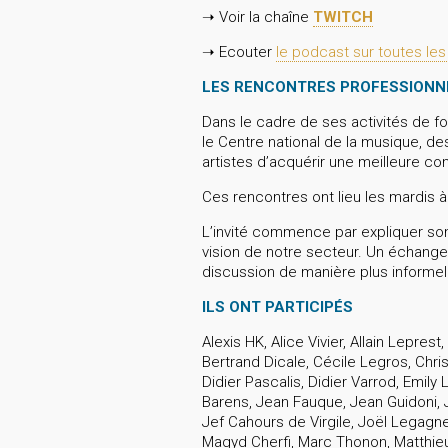
➝ Voir la chaîne
TWITCH
➝ Ecouter
le podcast sur toutes le
LES RENCONTRES PROFESSIONN
Dans le cadre de ses activités de fo
le Centre national de la musique, d
artistes d’acquérir une meilleure c
Ces rencontres ont lieu les mardis à 
L’invité commence par expliquer son 
vision de notre secteur. Un échange
discussion de manière plus informell
ILS ONT PARTICIPÉS
Alexis HK, Alice Vivier, Allain Lepre
Bertrand Dicale, Cécile Legros, Chris
Didier Pascalis, Didier Varrod, Emily
Barens, Jean Fauque, Jean Guidoni, 
Jef Cahours de Virgile, Joël Legagne
Magyd Cherfi, Marc Thonon, Matthieu