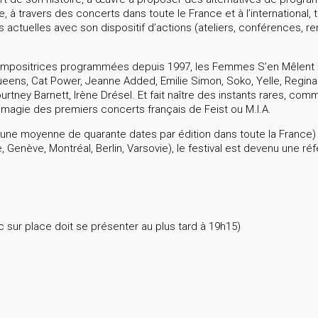
 à travers des concerts dans toute le France et à l’international, 
uelles avec son dispositif d’actions (ateliers, conférences, re
ompositrices programmées depuis 1997, les Femmes S’en Mêlent a
ens, Cat Power, Jeanne Added, Emilie Simon, Soko, Yelle, Regina
urtney Barnett, Irène Drésel. Et fait naître des instants rares, co
a magie des premiers concerts français de Feist ou M.I.A.
une moyenne de quarante dates par édition dans toute la France) e
 Genève, Montréal, Berlin, Varsovie), le festival est devenu une ré
c sur place doit se présenter au plus tard à 19h15)