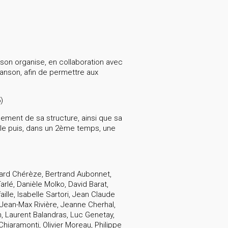
nson organise, en collaboration avec
anson, afin de permettre aux
)
nement de sa structure, ainsi que sa
lle puis, dans un 2ème temps, une
ernard Chérèze, Bertrand Aubonnet,
arlé, Danièle Molko, David Barat,
ille, Isabelle Sartori, Jean Claude
 Jean-Max Rivière, Jeanne Cherhal,
m, Laurent Balandras, Luc Genetay,
iaramonti, Olivier Moreau, Philippe