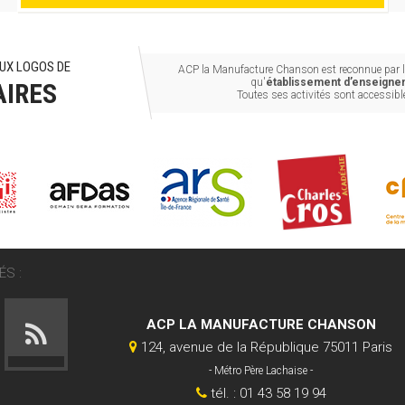
UX LOGOS DE
ACP la Manufacture Chanson est reconnue par le
qu'
établissement d’enseignem
AIRES
Toutes ses activités sont accessib
S :
ACP LA MANUFACTURE CHANSON
124, avenue de la République 75011 Paris
- Métro Père Lachaise -
tél. : 01 43 58 19 94