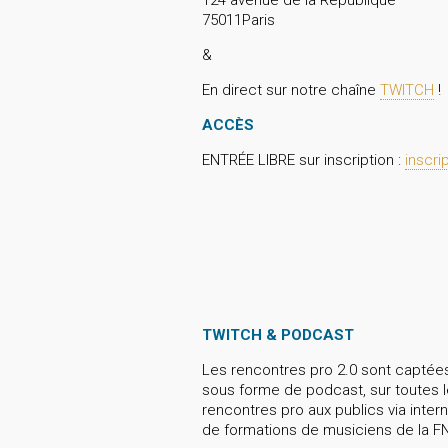
124 avenue de la République
75011Paris
&
En direct sur notre chaîne
TWITCH
!
ACCÈS
ENTRÉE LIBRE sur inscription :
inscri
TWITCH & PODCAST
Les rencontres pro 2.0 sont captées 
sous forme de podcast, sur toutes l
rencontres pro aux publics via inter
de formations de musiciens de la F