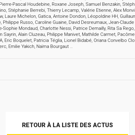
h, Pierre-Pascal Houdebine, Roxane Joseph, Samuel Benzakin, Stéph
, Stéphanie Berrebi, Thierry Lecamp, Valérie Etienne, Alex Monvill
w, Laure Michelon, Gatica, Antoine Dondon, Léopoldine HH, Guillaum
, Philippe Russo, Caroline Guaine, David Desreumaux, Jean-Claude
e-Sophie Mondaud, Charlotte Nessi, Patrice Demailly, Rita Sa Rego,
en Sayrin, Alain Cluzeau, Philippe Manivet, Mathilde Carmet, Pac
, Eric Boquelet, Patricia Téglia, Lionel Bidabé, Oriana Convelbo Clo
erc, Emilie Yakich, Naïma Bourgaut …
RETOUR À LA LISTE DES ACTUS