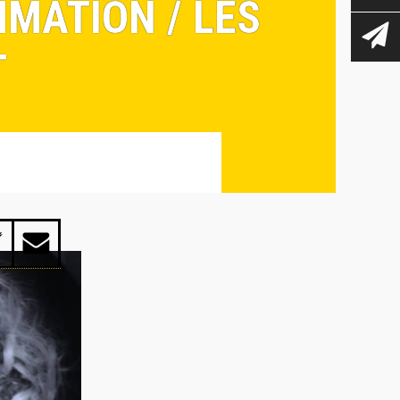
MATION / LES
T