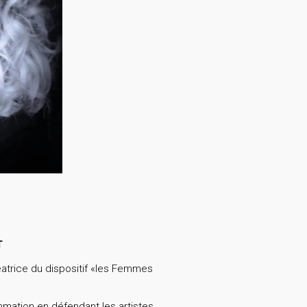
T
atrice du dispositif «les Femmes
mation en défendant les artistes