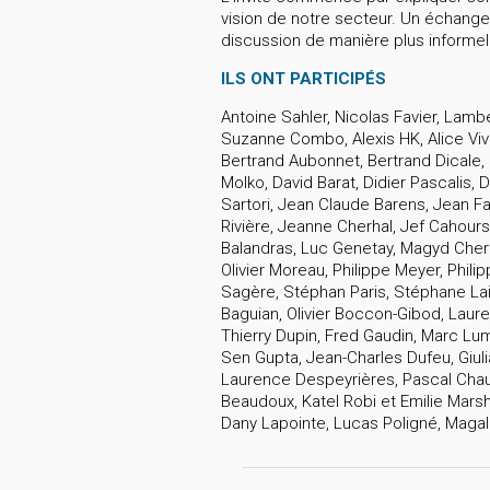
vision de notre secteur. Un échange
discussion de manière plus informell
ILS ONT PARTICIPÉS
Antoine Sahler, Nicolas Favier, Lamb
Suzanne Combo, Alexis HK, Alice Vivie
Bertrand Aubonnet, Bertrand Dicale, C
Molko, David Barat, Didier Pascalis, D
Sartori, Jean Claude Barens, Jean F
Rivière, Jeanne Cherhal, Jef Cahours 
Balandras, Luc Genetay, Magyd Cherf
Olivier Moreau, Philippe Meyer, Phi
Sagère, Stéphan Paris, Stéphane Lai
Baguian, Olivier Boccon-Gibod, Laure
Thierry Dupin, Fred Gaudin, Marc Lu
Sen Gupta, Jean-Charles Dufeu, Giuli
Laurence Despeyrières, Pascal Chau
Beaudoux, Katel Robi et Emilie Marsh 
Dany Lapointe, Lucas Poligné, Magali