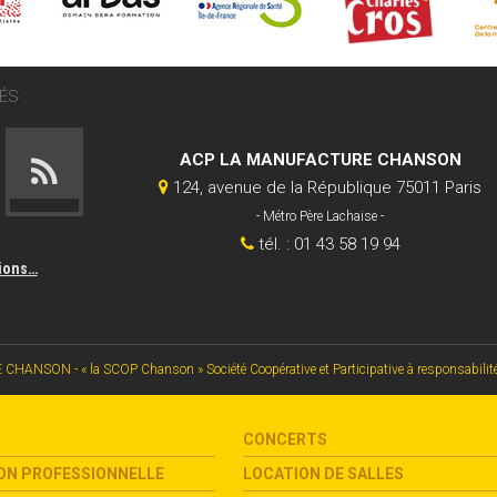
S :
ACP LA MANUFACTURE CHANSON
124, avenue de la République 75011 Paris
- Métro Père Lachaise -
tél. : 01 43 58 19 94
tions…
SON - « la SCOP Chanson » Société Coopérative et Participative à responsabilité li
CONCERTS
ON PROFESSIONNELLE
LOCATION DE SALLES