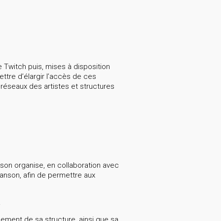
e Twitch puis, mises à disposition
ttre d’élargir l’accès de ces
 réseaux des artistes et structures
nson organise, en collaboration avec
anson, afin de permettre aux
.
nement de sa structure, ainsi que sa