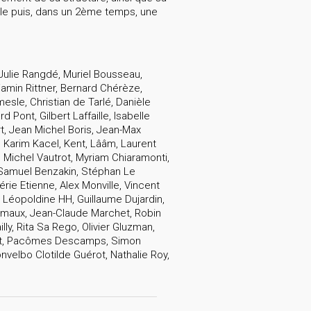
lle puis, dans un 2ème temps, une
 Julie Rangdé, Muriel Bousseau,
njamin Rittner, Bernard Chérèze,
mesle, Christian de Tarlé, Danièle
 Pont, Gilbert Laffaille, Isabelle
t, Jean Michel Boris, Jean-Max
é, Karim Kacel, Kent, Lââm, Laurent
 Michel Vautrot, Myriam Chiaramonti,
, Samuel Benzakin, Stéphan Le
ie Etienne, Alex Monville, Vincent
 Léopoldine HH, Guillaume Dujardin,
eumaux, Jean-Claude Marchet, Robin
y, Rita Sa Rego, Olivier Gluzman,
rmet, Pacômes Descamps, Simon
nvelbo Clotilde Guérot, Nathalie Roy,