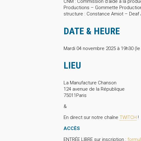
CNM : Commission d’aide à la produc
Productions – Gommette Production 
structure : Constance Amiot – Deaf 
DATE & HEURE
Mardi 04 novembre 2025 à 19h30 (le p
LIEU
La Manufacture Chanson
124 avenue de la République
75011Paris
&
En direct sur notre chaîne
TWITCH
!
ACCÈS
ENTRÉE LIBRE sur inscription :
formul