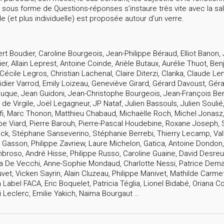
 sous forme de Questions-réponses s’instaure très vite avec la sa
e (et plus individuelle) est proposée autour d’un verre.
ert Boudier, Caroline Bourgeois, Jean-Philippe Béraud, Elliot Banon,
r, Allain Leprest, Antoine Coinde, Arièle Butaux, Aurélie Thuot, Be
écile Legros, Christian Lachenal, Claire Diterzi, Clarika, Claude Le
idier Varrod, Emily Loizeau, Geneviève Girard, Gérard Davoust, Gérard
auque, Jean Guidoni, Jean-Christophe Bourgeois, Jean-François Ber
de Virgile, Joël Legagneur, JP Nataf, Julien Bassouls, Julien Souli
i, Marc Thonon, Matthieu Chabaud, Michaëlle Roch, Michel Jonasz,
lippe Viard, Pierre Barouh, Pierre-Pascal Houdebine, Roxane Joseph
ck, Stéphane Sanseverino, Stéphanie Berrebi, Thierry Lecamp, Valér
 Gasson, Philippe Zavriew, Laure Michelon, Gatica, Antoine Dondon,
mbroso, André Hisse, Philippe Russo, Caroline Guaine, David Desr
a De Vecchi, Anne-Sophie Mondaud, Charlotte Nessi, Patrice Demaill
vet, Vicken Sayrin, Alain Cluzeau, Philippe Manivet, Mathilde Ca
Label FACA, Eric Boquelet, Patricia Téglia, Lionel Bidabé, Oriana Co
 Leclerc, Emilie Yakich, Naïma Bourgaut …