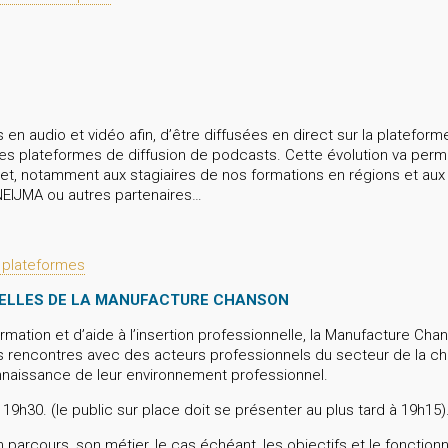
en audio et vidéo afin, d’être diffusées en direct sur la plateform
es plateformes de diffusion de podcasts. Cette évolution va perme
net, notamment aux stagiaires de nos formations en régions et aux
NEIJMA ou autres partenaires…
s plateformes
ELLES DE LA MANUFACTURE CHANSON
rmation et d’aide à l’insertion professionnelle, la Manufacture Cha
es rencontres avec des acteurs professionnels du secteur de la ch
onnaissance de leur environnement professionnel.
19h30. (le public sur place doit se présenter au plus tard à 19h15)
parcours, son métier, le cas échéant, les objectifs et le fonction