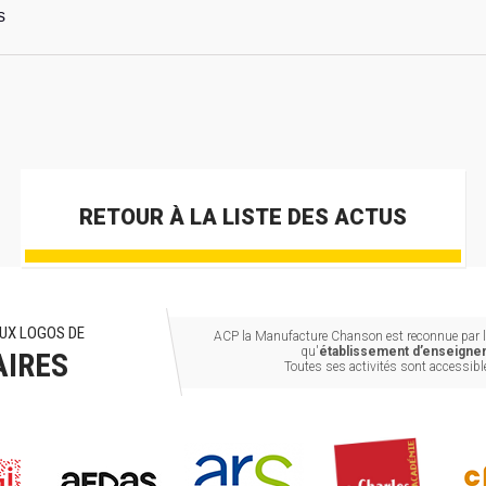
s
RETOUR À LA LISTE DES ACTUS
UX LOGOS DE
ACP la Manufacture Chanson est reconnue par le
qu'
établissement d’enseignem
AIRES
Toutes ses activités sont accessib