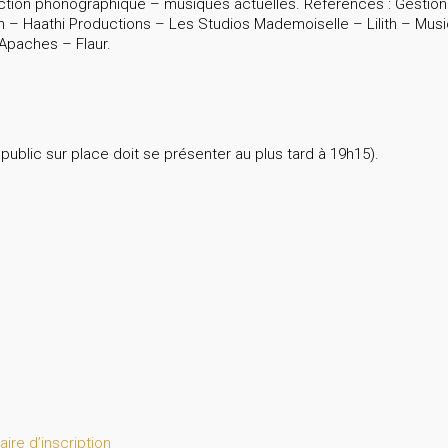
tion phonographique – musiques actuelles. Références : Gestion éd
– Haathi Productions – Les Studios Mademoiselle – Lilith – Music
Apaches – Flaur.
ublic sur place doit se présenter au plus tard à 19h15).
aire d’inscription