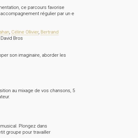
imentation, ce parcours favorise
un accompagnement régulier par un·e
ahan
,
Céline Ollivier
,
Bertrand
, David Bros
pper son imaginaire, aborder les
osition au mixage de vos chansons, 5
teur.
 musical. Plongez dans
it groupe pour travailler