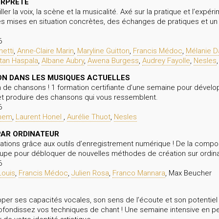
ERPRÈTE
er la voix, la scène et la musicalité. Axé sur la pratique et l’expér
des mises en situation concrètes, des échanges de pratiques et 
6
etti
,
Anne-Claire Marin
,
Maryline Guitton
,
Francis Médoc
,
Mélanie D
stan Haspala
,
Albane Aubry
,
Awena Burgess
,
Audrey Fayolle
,
Nesles
ON DANS LES MUSIQUES ACTUELLES
on de chansons ! 1 formation certifiante d’une semaine pour dévelo
e et produire des chansons qui vous ressemblent.
6
anem
,
Laurent Honel
,
Aurélie Thuot
,
Nesles
PAR ORDINATEUR
réations grâce aux outils d’enregistrement numérique ! De la comp
roupe pour débloquer de nouvelles méthodes de création sur ordina
6
Louis
,
Francis Médoc
,
Julien Rosa
,
Franco Mannara
, Max Beucher
per ses capacités vocales, son sens de l’écoute et son potentiel
profondissez vos techniques de chant ! Une semaine intensive en pet