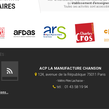
qu'
établissement d’enseignem
AIRES
Toutes ses activités sont accessib
S :
ACP LA MANUFACTURE CHANSON
124, avenue de la République 75011 Paris
- Métro Père Lachaise -
tél. : 01 43 58 19 94
tions…