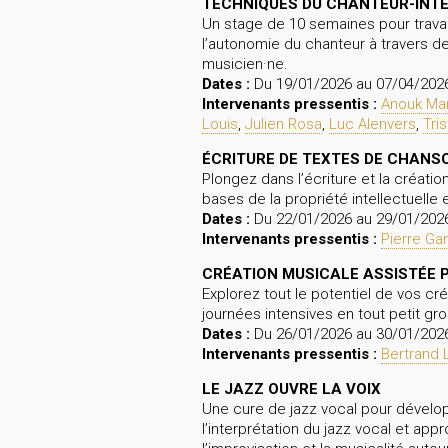
TECHNIQUES DU CHANTEUR-INT
Un stage de 10 semaines pour travaill
l’autonomie du chanteur à travers 
musicien·ne.
Dates :
Du 19/01/2026 au 07/04/202
Intervenants pressentis :
Anouk Man
Louis
,
Julien Rosa
,
Luc Alenvers
,
Tri
ÉCRITURE DE TEXTES DE CHANS
Plongez dans l’écriture et la créati
bases de la propriété intellectuell
Dates :
Du 22/01/2026 au 29/01/202
Intervenants pressentis :
Pierre G
CRÉATION MUSICALE ASSISTÉE 
Explorez tout le potentiel de vos c
journées intensives en tout petit g
Dates :
Du 26/01/2026 au 30/01/202
Intervenants pressentis :
Bertrand 
LE JAZZ OUVRE LA VOIX
Une cure de jazz vocal pour dévelop
l’interprétation du jazz vocal et ap