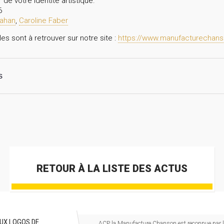
r de votre identité artistique.
6
Dahan
,
Caroline Faber
es sont à retrouver sur notre site :
https://www.manufacturechanso
s
RETOUR À LA LISTE DES ACTUS
UX LOGOS DE
ACP la Manufacture Chanson est reconnue par le