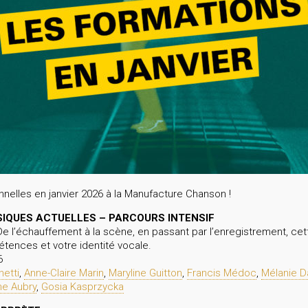
nelles en janvier 2026 à la Manufacture Chanson !
SIQUES ACTUELLES – PARCOURS INTENSIF
 De l’échauffement à la scène, en passant par l’enregistrement, cet
ences et votre identité vocale.
6
etti
,
Anne-Claire Marin
,
Maryline Guitton
,
Francis Médoc
,
Mélanie D
ne Aubry
,
Gosia Kasprzycka