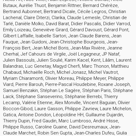
Butaux, Aurélie Thuot, Benjamin Rittner, Bernard Chérèze,
Bertrand Aubonnet, Bertrand Dicale, Cécile Legros, Christian
Lachenal, Claire Diterzi, Clarika, Claude Lemesle, Christian de
Tarlé, Danièle Molko, David Barat, Didier Pascalis, Didier Varrod,
Emily Loizeau, Geneviève Girard, Gérard Davoust, Gérard Pont,
Gilbert Laffaille, Isabelle Sartori, Jean Claude Barens, Jean
Fauque, Jean Guidoni, Jean-Christophe Bourgeois, Jean-
François Bert, Jean Michel Boris, Jean-Max Rivière, Jeanne
Cherhal, Jef Cahours de Virgile, Joël Legagneur, JP Nataf,
Julien Bassouls, Julien Soulié, Karim Kacel, Kent, Lââm, Laurent
Balandras, Luc Genetay, Magyd Cherfi, Marc Thonon, Matthieu
Chabaud, Michaëlle Roch, Michel Jonasz, Michel Vautrot,
Myriam Chiaramonti, Olivier Moreau, Philippe Meyer, Philippe
Viard, Pierre Barouh, Pierre-Pascal Houdebine, Roxane Joseph,
Samuel Benzakin, Stéphan Le Sagère, Stéphan Paris, Stéphane
Laick, Stéphane Sanseverino, Stéphanie Berrebi, Thierry
Lecamp, Valérie Etienne, Alex Monville, Vincent Baguian, Olivier
Boccon-Gibod, Laure Gasson, Philippe Zavriew, Laure Michelon,
Gatica, Antoine Dondon, Léopoldine HH, Guillaume Dujardin,
Thierry Dupin, Fred Gaudin, Marc Lumbroso, André Hisse,
Philippe Russo, Caroline Guaine, David Desreumaux, Jean-
Claude Marchet, Robin Sen Gupta, Jean-Charles Dufeu, Giulia