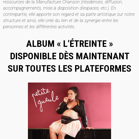
ressources de la Manufacture Chanson (résidences, diffusion,
accompagnements, mise à disposition d’espaces, etc.). En
contrepartie, elle apporte son regard et sa patte artistique sur notre
structure et ainsi, elle crée du lien et de la synergie entre les
personnes et les différentes activités.
ALBUM «
L’ÉTREINTE
»
DISPONIBLE DÈS MAINTENANT
SUR TOUTES LES PLATEFORMES