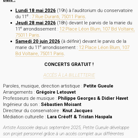
Lundi 18 mai 2026
(19h) à l’auditorium du conservatoire
e
du 11
:
7 Rue Duranti, 75011 Paris
.
Jeudi 28 mai 2026
(18h) devant le parvis de la marie du
e
11
arrondissement :
12 Place Léon Blum, 107 Bd Voltaire,
75011 Paris
.
Samedi 20 juin 2026
(à définir) devant le parvis de la
e
marie du 11
arrondissement :
12 Place Léon Blum, 107
Bd Voltaire, 75011 Paris
.
CONCERTS GRATUIT !
ACCÈS À LA BILLETTERIE
Paroles, musique, direction artistique :
Petite Gueule
Arrangements :
Grégoire Letouvet
Professeurs de musique :
Philippe Georges & Didier Havet
Ingénieur du son :
Sébastien Moisant
Directeur du conservatoire :
Knut Jacques
Médiation culturelle :
Lara Créoff & Tristan Haspala
Artiste Associée depuis septembre 2025, Petite Gueule développe
son projet personnel grâce à un accès complet aux différentes