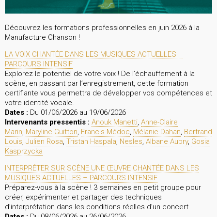
Découvrez les formations professionnelles en juin 2026 à la
Manufacture Chanson !
LA VOIX CHANTÉE DANS LES MUSIQUES ACTUELLES –
PARCOURS INTENSIF
Explorez le potentiel de votre voix ! De l’échauffement à la
scène, en passant par l’enregistrement, cette formation
certifiante vous permettra de développer vos compétences et
votre identité vocale.
Dates :
Du 01/06/2026 au 19/06/2026
Intervenants pressentis :
Anouk Manetti
,
Anne-Claire
Marin
,
Maryline Guitton
,
Francis Médoc
,
Mélanie Dahan
,
Bertrand
Louis
,
Julien Rosa
,
Tristan Haspala
,
Nesles
,
Albane Aubry
,
Gosia
Kasprzycka
INTERPRÉTER SUR SCÈNE UNE ŒUVRE CHANTÉE DANS LES
MUSIQUES ACTUELLES – PARCOURS INTENSIF
Préparez-vous à la scène ! 3 semaines en petit groupe pour
créer, expérimenter et partager des techniques
d’interprétation dans les conditions réelles d’un concert.
Dates :
Du 08/06/2026 au 26/06/2026