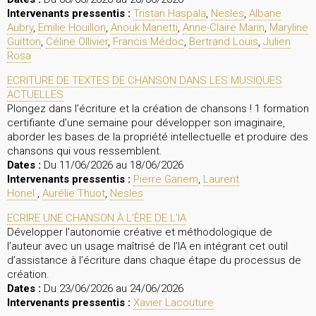
Intervenants pressentis :
Tristan Haspala
,
Nesles
,
Albane
Aubry
,
Emilie Houillon
,
Anouk Manetti
,
Anne-Claire Marin
,
Maryline
Guitton
,
Céline Ollivier
,
Francis Médoc
,
Bertrand Louis
,
Julien
Rosa
ECRITURE DE TEXTES DE CHANSON DANS LES MUSIQUES
ACTUELLES
Plongez dans l’écriture et la création de chansons ! 1 formation
certifiante d’une semaine pour développer son imaginaire,
aborder les bases de la propriété intellectuelle et produire des
chansons qui vous ressemblent.
Dates :
Du 11/06/2026 au 18/06/2026
Intervenants pressentis :
Pierre Ganem
,
Laurent
Honel
,
Aurélie Thuot
,
Nesles
ECRIRE UNE CHANSON À L’ÈRE DE L’IA
Développer l’autonomie créative et méthodologique de
l’auteur avec un usage maîtrisé de l’IA en intégrant cet outil
d’assistance à l’écriture dans chaque étape du processus de
création.
Dates :
Du 23/06/2026 au 24/06/2026
Intervenants pressentis :
Xavier Lacouture