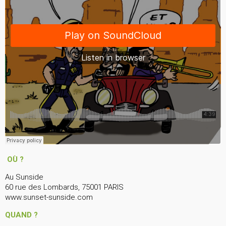
OÙ ?
Au Sunside
60 rue des Lombards, 75001 PARIS
www.sunset-sunside.com
QUAND ?