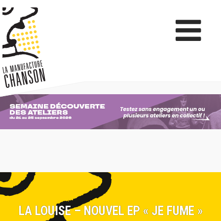
LA LOUISE – NOUVEL EP « JE FUME »