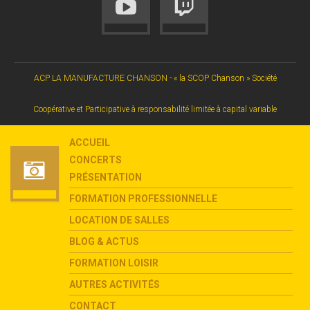
ACP LA MANUFACTURE CHANSON - « la SCOP Chanson » Société
Coopérative et Participative à responsabilité limitée à capital variable
ACCUEIL
CONCERTS
PRÉSENTATION
FORMATION PROFESSIONNELLE
LOCATION DE SALLES
BLOG & ACTUS
FORMATION LOISIR
AUTRES ACTIVITÉS
CONTACT