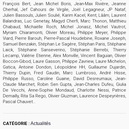
François Bert, Jean Michel Boris, Jean-Max Rivière, Jeanne
Cherhal, Jef Cahours de Virgile, Joël Legagneur, JP Nataf,
Julien Bassouls, Julien Soulié, Karim Kacel, Kent, Lââm, Laurent
Balandras, Luc Genetay, Magyd Cherfi, Marc Thonon, Matthieu
Chabaud, Michaëlle Roch, Michel Jonasz, Michel Vautrot,
Myriam Chiaramonti, Olivier Moreau, Philippe Meyer, Philippe
Viard, Pierre Barouh, Pierre-Pascal Houdebine, Roxane Joseph,
Samuel Benzakin, Stéphan Le Sagère, Stéphan Paris, Stéphane
Laick, Stéphane Sanseverino, Stéphanie Berrebi, Thierry
Lecamp, Valérie Etienne, Alex Monville, Vincent Baguian, Olivier
Boccon-Gibod, Laure Gasson, Philippe Zavriew, Laure Michelon,
Gatica, Antoine Dondon, Léopoldine HH, Guillaume Dujardin,
Thierry Dupin, Fred Gaudin, Marc Lumbroso, André Hisse,
Philippe Russo, Caroline Guaine, David Desreumaux, Jean-
Claude Marchet, Robin Sen Gupta, Jean-Charles Dufeu, Giulia
De Vecchi, Anne-Sophie Mondaud, Charlotte Nessi, Patrice
Demailly, Rita Sa Rego, Olivier Gluzman, Laurence Despeyrières,
Pascal Chauvet…
CATÉGORIE :
Actualités