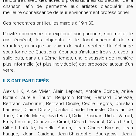
rencontres avec des acteurs professionnels du secteur de la
chanson, afin de permettre aux artistes d’acquérir une
meilleure connaissance de leur environnement professionnel.
Ces rencontres ont lieu les mardis à 19 h 30.
L’invité commence par expliquer son parcours, son métier, le
cas échéant, les objectifs et le fonctionnement de sa
structure, ainsi que sa vision de notre secteur. Un échange
sous forme de Questions-réponses s’instaure très vite avec la
salle puis, dans un 2ème temps, une discussion de manière
plus informelle (et plus individuelle) est proposée autour d’un
verre.
ILS ONT PARTICIPÉS
Alexis HK, Alice Vivier, Allain Leprest, Antoine Coinde, Arièle
Butaux, Aurélie Thuot, Benjamin Rittner, Bernard Chérèze,
Bertrand Aubonnet, Bertrand Dicale, Cécile Legros, Christian
Lachenal, Claire Diterzi, Clarika, Claude Lemesle, Christian de
Tarlé, Danièle Molko, David Barat, Didier Pascalis, Didier Varrod,
Emily Loizeau, Geneviève Girard, Gérard Davoust, Gérard Pont,
Gilbert Laffaille, Isabelle Sartori, Jean Claude Barens, Jean
Fauque, Jean Guidoni, Jean-Christophe Bourgeois, Jean-