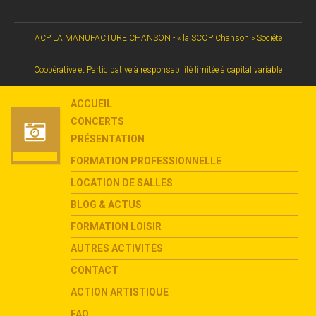
ACP LA MANUFACTURE CHANSON - « la SCOP Chanson » Société
Coopérative et Participative à responsabilité limitée à capital variable
ACCUEIL
CONCERTS
PRÉSENTATION
FORMATION PROFESSIONNELLE
LOCATION DE SALLES
BLOG & ACTUS
FORMATION LOISIR
AUTRES ACTIVITÉS
CONTACT
ACTION ARTISTIQUE
FAQ