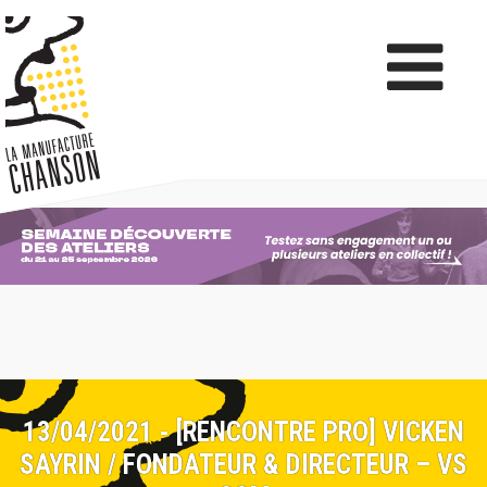
13/04/2021 - [RENCONTRE PRO] VICKEN
SAYRIN / FONDATEUR & DIRECTEUR – VS