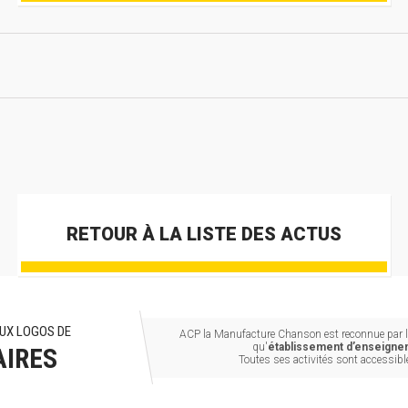
RETOUR À LA LISTE DES ACTUS
UX LOGOS DE
ACP la Manufacture Chanson est reconnue par le
qu'
établissement d’enseignem
AIRES
Toutes ses activités sont accessib