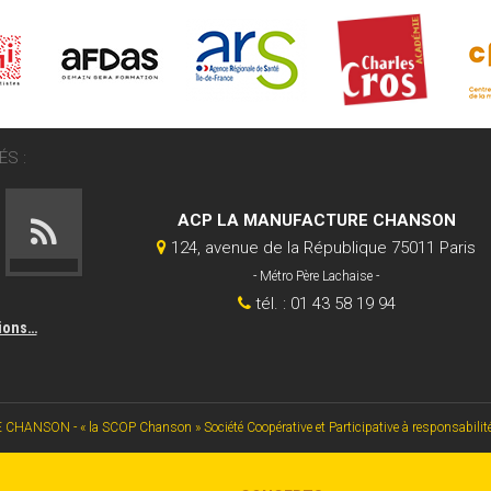
S :
ACP LA MANUFACTURE CHANSON
124, avenue de la République 75011 Paris
- Métro Père Lachaise -
tél. : 01 43 58 19 94
tions…
SON - « la SCOP Chanson » Société Coopérative et Participative à responsabilité li