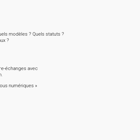
Quels modèles ? Quels statuts ?
aux ?
tre-échanges avec
n.
vous numériques »