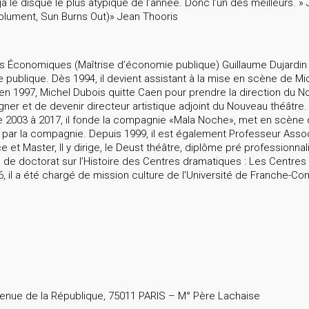
à le disque le plus atypique de l’année. Donc l’un des meilleurs. »
olument, Sun Burns Out)» Jean Thooris
 Économiques (Maîtrise d’économie publique) Guillaume Dujardin
publique. Dès 1994, il devient assistant à la mise en scène de Mi
en 1997, Michel Dubois quitte Caen pour prendre la direction du N
r et de devenir directeur artistique adjoint du Nouveau théâtre. 
De 2003 à 2017, il fonde la compagnie «Mala Noche», met en scè
 par la compagnie. Depuis 1999, il est également Professeur Assoc
t Master, Il y dirige, le Deust théâtre, diplôme pré professionnal
se de doctorat sur l’Histoire des Centres dramatiques : Les Centres
6, il a été chargé de mission culture de l’Université de Franche-Co
enue de la République, 75011 PARIS – M° Père Lachaise