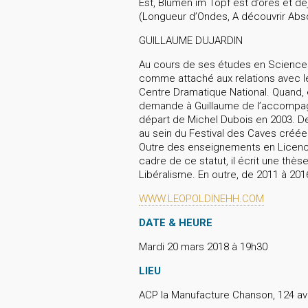
Est, Blumen im Topf est d’ores et déj
(Longueur d’Ondes, A découvrir Abs
GUILLAUME DUJARDIN
Au cours de ses études en Sciences
comme attaché aux relations avec le 
Centre Dramatique National. Quand, 
demande à Guillaume de l’accompagne
départ de Michel Dubois en 2003. 
au sein du Festival des Caves créée
Outre des enseignements en Licence e
cadre de ce statut, il écrit une thè
Libéralisme. En outre, de 2011 à 201
WWW.LEOPOLDINEHH.COM
DATE & HEURE
Mardi 20 mars 2018 à 19h30
LIEU
ACP la Manufacture Chanson, 124 av