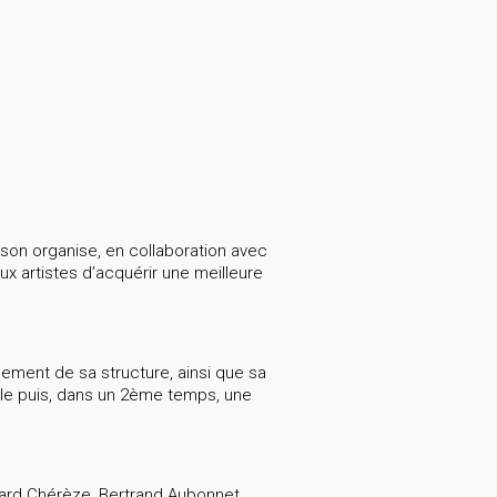
nson organise, en collaboration avec
x artistes d’acquérir une meilleure
nement de sa structure, ainsi que sa
lle puis, dans un 2ème temps, une
ernard Chérèze, Bertrand Aubonnet,