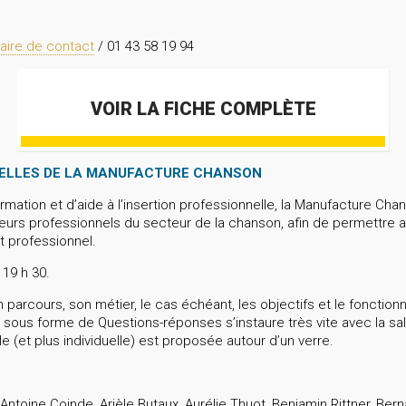
aire de contact
/ 01 43 58 19 94
VOIR LA FICHE COMPLÈTE
ELLES DE LA MANUFACTURE CHANSON
rmation et d’aide à l’insertion professionnelle, la Manufacture Cha
eurs professionnels du secteur de la chanson, afin de permettre au
 professionnel.
 19 h 30.
parcours, son métier, le cas échéant, les objectifs et le fonction
 sous forme de Questions-réponses s’instaure très vite avec la sa
e (et plus individuelle) est proposée autour d’un verre.
st, Antoine Coinde, Arièle Butaux, Aurélie Thuot, Benjamin Rittner, B