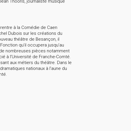
 Jean Thooris, journaliste musique
 rentre à la Comédie de Caen
chel Dubois sur les créations du
ouveau théâtre de Besançon, il
Fonction qu’il occupera jusqu’au
ne de nombreuses pièces notamment
ié à l’Université de Franche-Comté.
isant aux métiers du théâtre. Dans le
 dramatiques nationaux à l’aune du
mté.