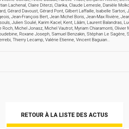
ian Lachenal, Claire Diterzi, Clarika, Claude Lemesle, Danièle Molko,
rd, Gérard Davoust, Gérard Pont, Gilbert Laffaille, Isabelle Sartor
ois, Jean-François Bert, Jean Michel Boris, Jean-Max Rivière, Jean
souls, Julien Soulié, Karim Kacel, Kent, Lââm, Laurent Balandras, 
Roch, Michel Jonasz, Michel Vautrot, Myriam Chiaramonti, Olivier M
 Houdebine, Roxane Joseph, Samuel Benzakin, Stéphan Le Sagère, S
rebi, Thierry Lecamp, Valérie Etienne, Vincent Baguian…
RETOUR À LA LISTE DES ACTUS