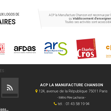
UX LOGOS DE
ACP la Manufacture Chanson est reconnue par le
qu'
établissement d’enseignem
AIRES
Toutes ses activités sont accessib
S :
ACP LA MANUFACTURE CHANSON
124, avenue de la République 75011 Paris
- Métro Père Lachaise -
tél. : 01 43 58 19 94
tions…